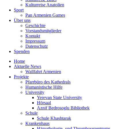
Kulturreise Anatolien
Sport
Pan Armenien Games
Über uns
Geschichte
Vorstandsmitglieder
Kontakt
Impressum
Datenschutz
Spenden
Home
Aktuelle News
Wallfahrt Armenien
Projekte
Pfarrbüro des Kathedrals
Humanistische Hilfe
University
Yerevan State University
Hörsaal
Aznif Bedrosoglu Bibliothek
Schule
Schule Khashtarak
Krankenhaus
Hämathologie- und Thrombosezentrums