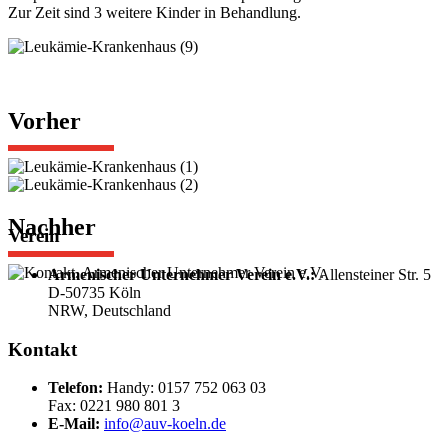
Zur Zeit sind 3 weitere Kinder in Behandlung.
Vorher
Nachher
Verein
Armenischer Unternehmer Verein e.V.:
Allensteiner Str. 5
D-50735 Köln
NRW, Deutschland
Kontakt
Telefon
:
Handy: 0157 752 063 03
Fax: 0221 980 801 3
E-Mail
:
info@auv-koeln.de