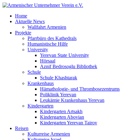
Home
Aktuelle News
Wallfahrt Armenien
Projekte
Pfarrbüro des Kathedrals
Humanistische Hilfe
University
Yerevan State University
Hörsaal
Aznif Bedrosoglu Bibliothek
Schule
Schule Khashtarak
Krankenhaus
Hämathologie- und Thrombosezentrums
Poliklinik Yerevan
Leukämie Krankenhaus Yerevan
Kindergarten
Kindergarten Artsakh
Kindergarten Abovian
Kindergarten Yerevan Tairov
Reisen
Kulturreise Armenien
Kulturreise Israel