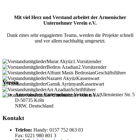
Mit viel Herz und Verstand arbeitet der Armenischer
Unternehmer Verein e.V.
Dank eines sehr engagierten Teams, werden die Projekte schnell
und vor allem nachhaltig umgesetzt.
Murat Akyüz
1.Vorsitzender
Bedros Azadian
2.Vorsitzender
Alfrant Masis Bedrosian
Geschäftsführer
Nazaret Akyüz
Kassenwart
Verein
Garnik Ayrimyan
Kassenwart
Ari Azadian
Schriftführer
Armenischer Unternehmer Verein e.V.:
Allensteiner Str. 5
D-50735 Köln
NRW, Deutschland
Kontakt
Telefon
:
Handy: 0157 752 063 03
Fax: 0221 980 801 3