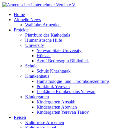
Home
Aktuelle News
Wallfahrt Armenien
Projekte
Pfarrbüro des Kathedrals
Humanistische Hilfe
University
Yerevan State University
Hörsaal
Aznif Bedrosoglu Bibliothek
Schule
Schule Khashtarak
Krankenhaus
Hämathologie- und Thrombosezentrums
Poliklinik Yerevan
Leukämie Krankenhaus Yerevan
Kindergarten
Kindergarten Artsakh
Kindergarten Abovian
Kindergarten Yerevan Tairov
Reisen
Kulturreise Armenien
Kulturreise Israel