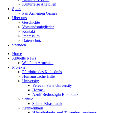
Kulturreise Anatolien
Sport
Pan Armenien Games
Über uns
Geschichte
Vorstandsmitglieder
Kontakt
Impressum
Datenschutz
Spenden
Home
Aktuelle News
Wallfahrt Armenien
Projekte
Pfarrbüro des Kathedrals
Humanistische Hilfe
University
Yerevan State University
Hörsaal
Aznif Bedrosoglu Bibliothek
Schule
Schule Khashtarak
Krankenhaus
Hämathologie- und Thrombosezentrums